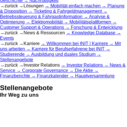
Geschichte
Nachhaltigkeit
zurück
Lösungen
Mobilität einfach machen
Planung
& Disposition
Ticketing & Fahrgeldmanagement
Betriebssteuerung & Fahrgastinformation
Analyse &
Optimierung
Elektromobilität
Mobilitätsplattformen
Customer Support & Operations
Forschung & Entwicklung
zurück
News & Ressourcen
Knowledge Database
Events
zurück
Karriere
Willkommen bei INIT | Karriere
Mit
uns arbeiten
Karriere für Berufserfahrene bei INIT
Studierende
Ausbildung und duales Studium
Stellenangebote
zurück
Investor Relations
Investor Relations
News &
Service
Corporate Governance
Die Aktie
Finanzberichte
Finanzkalender
Hauptversammlung
Stellenangebote
Ihr Weg zu uns