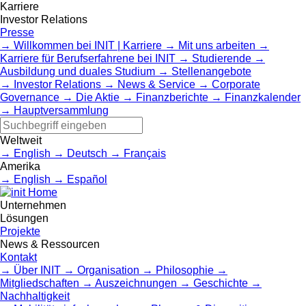
Karriere
Investor Relations
Presse
Willkommen bei INIT | Karriere
Mit uns arbeiten
Karriere für Berufserfahrene bei INIT
Studierende
Ausbildung und duales Studium
Stellenangebote
Investor Relations
News & Service
Corporate
Governance
Die Aktie
Finanzberichte
Finanzkalender
Hauptversammlung
Weltweit
English
Deutsch
Français
Amerika
English
Español
Home
Unternehmen
Lösungen
Projekte
News & Ressourcen
Kontakt
Über INIT
Organisation
Philosophie
Mitgliedschaften
Auszeichnungen
Geschichte
Nachhaltigkeit