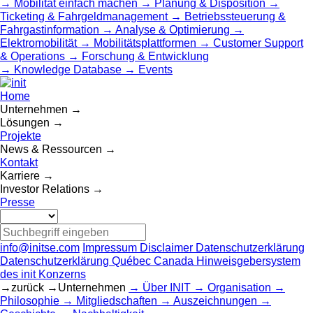
Mobilität einfach machen
Planung & Disposition
Ticketing & Fahrgeldmanagement
Betriebssteuerung &
Fahrgastinformation
Analyse & Optimierung
Elektromobilität
Mobilitätsplattformen
Customer Support
& Operations
Forschung & Entwicklung
Knowledge Database
Events
Home
Unternehmen
Lösungen
Projekte
News & Ressourcen
Kontakt
Karriere
Investor Relations
Presse
info@initse.com
Impressum
Disclaimer
Datenschutzerklärung
Datenschutzerklärung Québec Canada
Hinweisgebersystem
des init Konzerns
zurück
Unternehmen
Über INIT
Organisation
Philosophie
Mitgliedschaften
Auszeichnungen