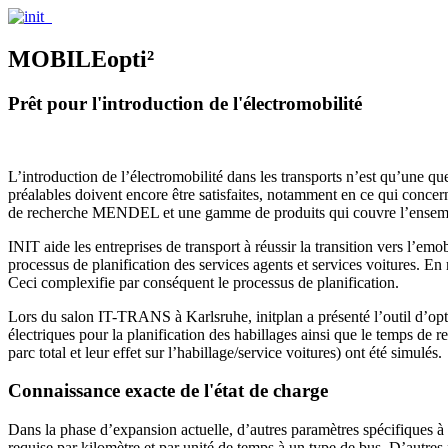
MOBILEopti²
Prêt pour l'introduction de l'électromobilité
L’introduction de l’électromobilité dans les transports n’est qu’une q
préalables doivent encore être satisfaites, notamment en ce qui conce
de recherche MENDEL et une gamme de produits qui couvre l’ensemble 
INIT aide les entreprises de transport à réussir la transition vers l’e­
processus de planification des services agents et services voitures. En
Ceci complexifie par conséquent le processus de planification.
Lors du salon IT-­TRANS à Karlsruhe, initplan a présenté l’outil d’o
électriques pour la planification des habillages ainsi que le temps de
parc total et leur effet sur l’habillage/service voitures) ont été simulés.
Connaissance exacte de l'état de charge
Dans la phase d’expansion actuelle, d’autres paramètres spécifiques à l’é
requise par kilomètre et par unité de temps à un type de bus. D’autres 