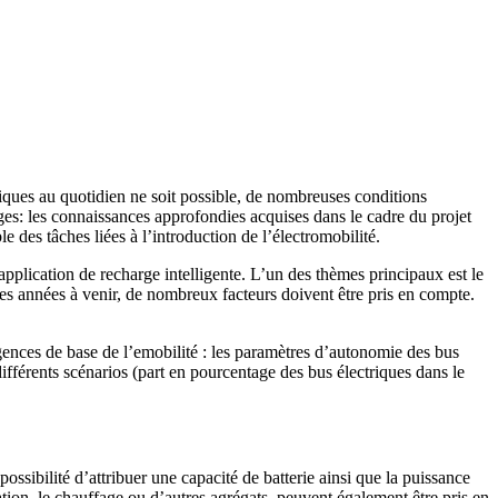
riques au quotidien ne soit possible, de nombreuses conditions
es: les connaissances approfondies acquises dans le cadre du projet
s tâches liées à l’introduction de l’électromobilité.
 application de recharge intelligente. L’un des thèmes principaux est le
 les années à venir, de nombreux facteurs doivent être pris en compte.
nces de base de l’e­mobilité : les paramètres d’autonomie des bus
ifférents scénarios (part en pourcentage des bus électriques dans le
possibilité d’attribuer une capacité de batterie ainsi que la puissance
ation, le chauffage ou d’autres agrégats, peuvent également être pris en