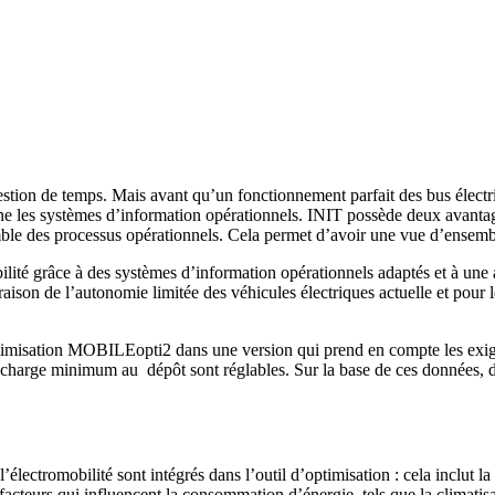
uestion de temps. Mais avant qu’un fonctionnement parfait des bus élect
rne les systèmes d’information opérationnels. INIT possède deux avantag
des processus opérationnels. Cela permet d’avoir une vue d’ensemble de
mobilité grâce à des systèmes d’information opérationnels adaptés et à une
 raison de l’autonomie limitée des véhicules électriques actuelle et pour
ptimisation MOBILEopti2 dans une version qui prend en compte les exige
 recharge minimum au dépôt sont réglables. Sur la base de ces données, d
lectromobilité sont intégrés dans l’outil d’optimisation : cela inclut la 
facteurs qui influencent la consommation d’énergie, tels que la climatis