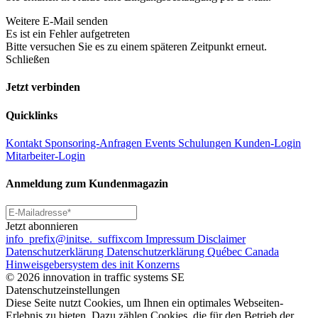
Weitere E-Mail senden
Es ist ein Fehler aufgetreten
Bitte versuchen Sie es zu einem späteren Zeitpunkt erneut.
Schließen
Jetzt verbinden
Quicklinks
Kontakt
Sponsoring-Anfragen
Events
Schulungen
Kunden-Login
Mitarbeiter-Login
Anmeldung zum Kundenmagazin
Jetzt abonnieren
info
_prefix
@initse.
_suffix
com
Impressum
Disclaimer
Datenschutzerklärung
Datenschutzerklärung Québec Canada
Hinweisgebersystem des init Konzerns
© 2026 innovation in traffic systems SE
Datenschutzeinstellungen
Diese Seite nutzt Cookies, um Ihnen ein optimales Webseiten-
Erlebnis zu bieten. Dazu zählen Cookies, die für den Betrieb der