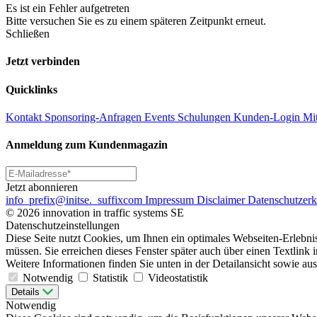
Es ist ein Fehler aufgetreten
Bitte versuchen Sie es zu einem späteren Zeitpunkt erneut.
Schließen
Jetzt verbinden
Quicklinks
Kontakt
Sponsoring-Anfragen
Events
Schulungen
Kunden-Login
Mit
Anmeldung zum Kundenmagazin
Jetzt abonnieren
info
_prefix
@initse.
_suffix
com
Impressum
Disclaimer
Datenschutzer
© 2026 innovation in traffic systems SE
Datenschutzeinstellungen
Diese Seite nutzt Cookies, um Ihnen ein optimales Webseiten-Erlebn
müssen. Sie erreichen dieses Fenster später auch über einen Textlin
Weitere Informationen finden Sie unten in der Detailansicht sowie aus
Notwendig
Statistik
Videostatistik
Details
Notwendig