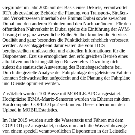
Gegründet im Jahr 2005 auf der Basis eines Dekrets, verantwortet
RTA als zuständige Behörde die Planung von Transport-, Straßen-
und Verkehrswesen innerhalb des Emirats Dubai sowie zwischen
Dubai und den anderen Emiraten und den Nachbarländern. Für den
öffentlichen Nahverkehr in Dubai spielte die Einführung der AVM-
Lösung eine ganz wesentliche Rolle: Seither konnten die Service-
Qualität und ganz besonders die Pünktlichkeit erheblich verbessert
werden. Ausschlaggebend dafür waren die vom ITCS
bereitgestellten umfassenden und aktuellen Informationen für die
Disponenten. Erst sie ermöglichen den erfolgreichen Betrieb eines
attrak­tiven und leistungsfähigen Busverkehrs. Dazu trug nicht
zuletzt die statistische Auswertung des Betriebs­geschehens bei.
Durch die gezielte Analyse der Fahrplanlage der geleisteten Fahrten
konnten Schwachstellen aufgedeckt und die Planung der Fahrpläne
und Dienste optimiert werden.
Zusätzlich wurden 100 Busse mit MOBILE-APC ausgestattet.
Hochpräzise IRMA-Matrix-Sensoren wurden via Ethernet mit dem
Bordcomputer COPILOTpc2 verbunden. Dieser übernimmt den
Upload in MOBILEstatistics.
Im Jahr 2015 wurden auch die Wassertaxis und Fähren mit dem
COPILOTpc2 ausgestattet, sodass nun auch die Wasserfahrzeuge
von einem speziell verantwortlichen Disponenten in der Leitstelle