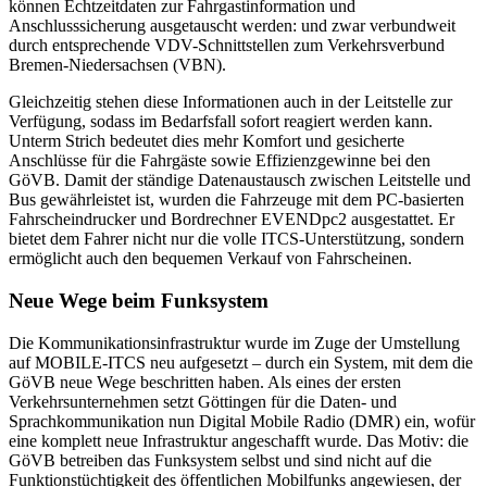
können Echtzeitdaten zur Fahrgastinformation und
Anschlusssicherung ausgetauscht werden: und zwar verbundweit
durch entsprechende VDV-Schnittstellen zum Verkehrsverbund
Bremen-Niedersachsen (VBN).
Gleichzeitig stehen diese Informationen auch in der Leitstelle zur
Verfügung, sodass im Bedarfsfall sofort reagiert werden kann.
Unterm Strich bedeutet dies mehr Komfort und gesicherte
Anschlüsse für die Fahr­gäste sowie Effizienz­gewinne bei den
GöVB. Damit der ständige Daten­­­austausch zwischen Leitstelle und
Bus gewährleistet ist, wurden die Fahrzeuge mit dem PC-basierten
Fahrscheindrucker und Bordrechner EVENDpc2 ausgestattet. Er
bietet dem Fahrer nicht nur die volle ITCS-Unterstützung, sondern
ermöglicht auch den bequemen Verkauf von Fahrscheinen.
Neue Wege beim Funksystem
Die Kommunikationsinfrastruktur wurde im Zuge der Umstellung
auf MOBILE-ITCS neu aufgesetzt – durch ein System, mit dem die
GöVB neue Wege beschritten haben. Als eines der ersten
Verkehrsunternehmen setzt Göttingen für die Daten- und
Sprachkommunikation nun Digital Mobile Radio (DMR) ein, wofür
eine komplett neue Infrastruktur angeschafft wurde. Das Motiv: die
GöVB betreiben das Funksystem selbst und sind nicht auf die
Funktionstüchtigkeit des öffentlichen Mobilfunks angewiesen, der