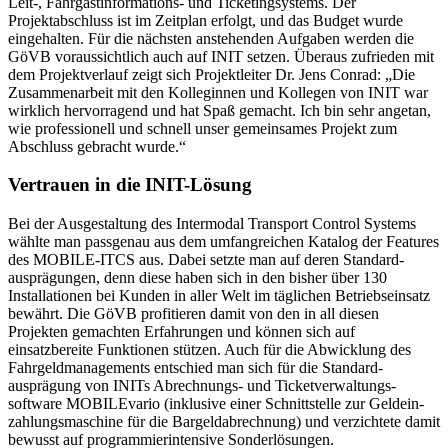
Leit-, Fahr­gast­informations- und Ticketingsystems. Der
Projektabschluss ist im Zeitplan erfolgt, und das Budget wurde
eingehalten. Für die nächsten anstehenden Aufgaben werden die
GöVB voraussichtlich auch auf INIT setzen. Überaus zufrieden mit
dem Projekt­verlauf zeigt sich Projektleiter Dr. Jens Conrad: „Die
Zusammenarbeit mit den Kolleginnen und Kollegen von INIT war
wirklich hervorragend und hat Spaß gemacht. Ich bin sehr angetan,
wie professionell und schnell unser gemeinsames Projekt zum
Abschluss gebracht wurde.“
Vertrauen in die INIT-Lösung
Bei der Ausgestaltung des Intermodal Transport Control Systems
wählte man passgenau aus dem umfangreichen Katalog der Features
des MOBILE-ITCS aus. Dabei setzte man auf deren Standard­
ausprä­gungen, denn diese haben sich in den bisher über 130
Installationen bei Kunden in aller Welt im täglichen Betriebseinsatz
bewährt. Die GöVB profitieren damit von den in all diesen
Projekten gemachten Erfahrungen und können sich auf
einsatzbereite Funktionen stützen. Auch für die Abwicklung des
Fahrgeld­manage­ments entschied man sich für die Standard­
ausprägung von INITs Abrechnungs- und Ticketverwaltungs­
software MOBILEvario (inklusive einer Schnittstelle zur Geld­ein­
zahlungsmaschine für die Bargeldabrechnung) und verzichtete damit
bewusst auf program­mier­intensive Sonderlösungen.