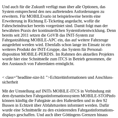
Und auch für die Zukunft verfügt man über alle Optionen, das
System entsprechend den neu auftretenden Anforderungen zu
erweitern. Für MOBILEvario ist beispielsweise bereits eine
Erweiterung in Richtung E-Ticketing angedacht, wofür die
Fahrscheindrucker bereits vorgerüstet sind. Damit folgt man der
bewährten Praxis der kontinuierlichen Systemfortent­wick­lung. Denn
bereits seit 2011 setzen die GöVB das INIT-System zur
Fahrgastzählung MOBILE-APC ein, das auf weitere Fahrzeuge
ausgedehnt werden wird. Eben­falls schon lange im Einsatz ist ein
weiteres Produkt der INIT-Gruppe, das System für Personal­
disposition MOBILE-PERDIS. Im Rahmen des aktuellen Projektes
wurde hier eine Schnittstelle zum ITCS in Betrieb genommen, die
den Austausch von Fahrerdaten ermöglicht.
< class="headline-size-h1 ">Echtzeit­informationen und Anschluss­
sicherheit
Mit der Umstellung auf INITs MOBILE-ITCS in Verbindung mit
dem dynamischen Fahr­gast­informationssystem MOBILE-STOPinfo
können künftig die Fahrgäste an den Haltestellen und in den 92
Bussen in Echtzeit über Abfahrtszeiten informiert werden. Dafür
wurde eine Schnittstelle zu den existierenden Fahrgastinforma­tions­
displays geschaffen. Und auch über Göttingens Grenzen hinaus