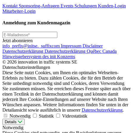
Kontakt
Sponsoring-Anfragen
Events
Schulungen
Kunden-Login
Mitarbeiter-Login
Anmeldung zum Kundenmagazin
Jetzt abonnieren
info
_prefix
@initse.
_suffix
com
Impressum
Disclaimer
Datenschutzerklärung
Datenschutzerklärung Québec Canada
Hinweisgebersystem des init Konzerns
© 2026 innovation in traffic systems SE
Datenschutzeinstellungen
Diese Seite nutzt Cookies, um Ihnen ein optimales Webseiten-
Erlebnis zu bieten. Dazu zählen Cookies, die für den Betrieb der
Seite unbedingt notwendig sind und Cookies, deren Verwendung
Sie zustimmen müssen. Sie erreichen dieses Fenster später auch über
einen Textlink in der Datenschutzerklärung und können damit
jederzeit Ihre Cookie-Einstellungen auf unserer Website nach Ihren
Wünschen anpassen. Weitere Informationen finden Sie unten in der
Detailansicht sowie ausführlich in unserer
Datenschutzerklärung
.
Notwendig
Statistik
Videostatistik
Details
Notwendig
Diese Cookies sind notwendig, um die Basisfunktionen unserer