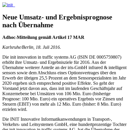
Neue Umsatz- und Ergebnisprognose
nach Übernahme
Adhoc-Mitteilung gemäß Artikel 17 MAR
Karlsruhe/Berlin, 18. Juli 2016.
Die init innovation in traffic systems AG (ISIN DE 0005759807)
erhöht ihre Umsatz- und Ergebnisziele für 2016. Aus der
Übernahme weiterer Anteile an der iris-GmbH infrared & intelligent
sensors sowie dem Abschluss eines Optionsvertrages über den
Erwerb der übrigen 25,5 Prozent an dem Sensorspezialisten im Jahr
2020 ergeben sich entsprechend positive Effekte. So geht der
Vorstand jetzt davon aus, dass init im laufenden Geschäftsjahr auf
Konzernebene bei Umsätzen von 106 Mio. Euro (bisherige
Prognose: 100 Mio. Euro) ein operatives Ergebnis vor Zinsen und
Steuern (EBIT) von mehr als 12 Mio. Euro (bisher: 8 Mio. Euro)
erzielen wird.
Die INIT Innovative Informatikanwendungen in Transport-,
Verkehrs- und Leitsystemen GmbH, eine hundertprozentige Tochter
der init innovation in traffic systems AG, hat die Übernahme der