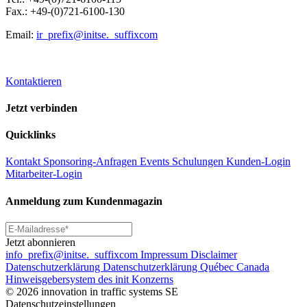
Fax.: +49-(0)721-6100-130
Email:
ir
_prefix
@initse.
_suffix
com
Kontaktieren
Jetzt verbinden
Quicklinks
Kontakt
Sponsoring-Anfragen
Events
Schulungen
Kunden-Login
Mitarbeiter-Login
Anmeldung zum Kundenmagazin
Jetzt abonnieren
info
_prefix
@initse.
_suffix
com
Impressum
Disclaimer
Datenschutzerklärung
Datenschutzerklärung Québec Canada
Hinweisgebersystem des init Konzerns
© 2026 innovation in traffic systems SE
Datenschutzeinstellungen