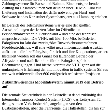
Zahlungssysteme für Busse und Bahnen. Einen entsprechenden
Auftrag im Gesamtvolumen von deutlich über 10 Mio. Euro zur
Lieferung und Installation der dafür notwendigen Hard- und
Software hat das Karlsruher Systemhaus jetzt aus Hamburg erhalten.
Im Bereich der Telematiksysteme war es eine der größten
Ausschreibungen der letzten Jahre im Öffentlichen
Personennahverkehr in Deutschland – und eine der technisch
anspruchsvollsten. Die VHH, mit über 100 Mio. beförderten
Fahrgästen im Jahr das zweitgrößte Busverkehrsunternehmen
Norddeutschlands, will eine völlig neue Informationsinfrastruktur
aufbauen – für ihre Fahrgäste, für sich und ihre Kooperationspartner.
Installiert werden soll das Ganze bei laufendem Betrieb der
Altsysteme und natürlich ohne für die Fahrgäste spürbare
Beeinträchtigungen. Und hierbei vertraut die VHH ganz auf die
umfangreiche Erfahrung der init innovation in traffic systems SE aus
weltweit mittlerweile über 600 erfolgreich realisierten Projekten.
Zukunftsweisendes Mobilitätssystem nimmt 2019 den Betrieb
auf
Die zentrale Steuereinheit in der Leitstelle ist dabei zukünftig das
Intermodal Transport Control System (ITCS), das Leitsystem für
den gesamten Verkehrsbetrieb, angefangen von den
Busbetriebshöfen, über die Fahrzeuge, die Haltestellen, bis hin zur