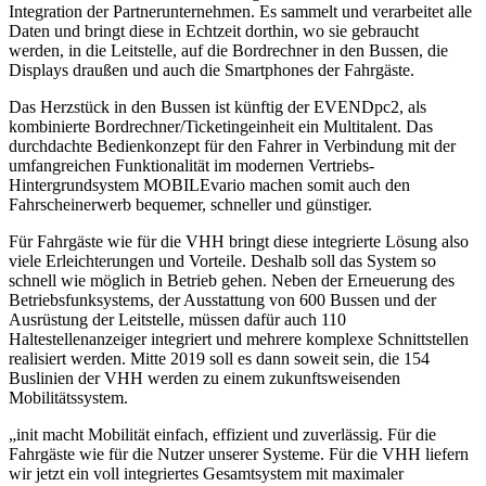
Integration der Partnerunternehmen. Es sammelt und verarbeitet alle
Daten und bringt diese in Echtzeit dorthin, wo sie gebraucht
werden, in die Leitstelle, auf die Bordrechner in den Bussen, die
Displays draußen und auch die Smartphones der Fahrgäste.
Das Herzstück in den Bussen ist künftig der EVENDpc2, als
kombinierte Bordrechner/Ticketingeinheit ein Multitalent. Das
durchdachte Bedienkonzept für den Fahrer in Verbindung mit der
umfangreichen Funktionalität im modernen Vertriebs-
Hintergrundsystem MOBILEvario machen somit auch den
Fahrscheinerwerb bequemer, schneller und günstiger.
Für Fahrgäste wie für die VHH bringt diese integrierte Lösung also
viele Erleichterungen und Vorteile. Deshalb soll das System so
schnell wie möglich in Betrieb gehen. Neben der Erneuerung des
Betriebsfunksystems, der Ausstattung von 600 Bussen und der
Ausrüstung der Leitstelle, müssen dafür auch 110
Haltestellenanzeiger integriert und mehrere komplexe Schnittstellen
realisiert werden. Mitte 2019 soll es dann soweit sein, die 154
Buslinien der VHH werden zu einem zukunftsweisenden
Mobilitätssystem.
„init macht Mobilität einfach, effizient und zuverlässig. Für die
Fahrgäste wie für die Nutzer unserer Systeme. Für die VHH liefern
wir jetzt ein voll integriertes Gesamtsystem mit maximaler