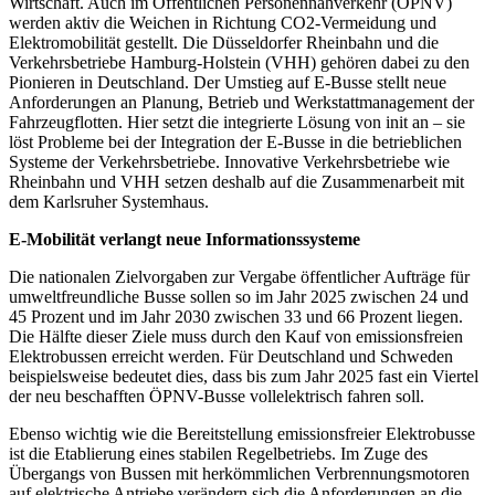
Wirtschaft. Auch im Öffentlichen Personennahverkehr (ÖPNV)
werden aktiv die Weichen in Richtung CO2-Vermeidung und
Elektromobilität gestellt. Die Düsseldorfer Rheinbahn und die
Verkehrsbetriebe Hamburg-Holstein (VHH) gehören dabei zu den
Pionieren in Deutschland. Der Umstieg auf E-Busse stellt neue
Anforderungen an Planung, Betrieb und Werkstattmanagement der
Fahrzeugflotten. Hier setzt die integrierte Lösung von init an – sie
löst Probleme bei der Integration der E-Busse in die betrieblichen
Systeme der Verkehrsbetriebe. Innovative Verkehrsbetriebe wie
Rheinbahn und VHH setzen deshalb auf die Zusammenarbeit mit
dem Karlsruher Systemhaus.
E-Mobilität verlangt neue Informationssysteme
Die nationalen Zielvorgaben zur Vergabe öffentlicher Aufträge für
umweltfreundliche Busse sollen so im Jahr 2025 zwischen 24 und
45 Prozent und im Jahr 2030 zwischen 33 und 66 Prozent liegen.
Die Hälfte dieser Ziele muss durch den Kauf von emissionsfreien
Elektrobussen erreicht werden. Für Deutschland und Schweden
beispielsweise bedeutet dies, dass bis zum Jahr 2025 fast ein Viertel
der neu beschafften ÖPNV-Busse vollelektrisch fahren soll.
Ebenso wichtig wie die Bereitstellung emissionsfreier Elektrobusse
ist die Etablierung eines stabilen Regelbetriebs. Im Zuge des
Übergangs von Bussen mit herkömmlichen Verbrennungsmotoren
auf elektrische Antriebe verändern sich die Anforderungen an die