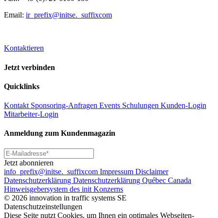
Email:
ir
_prefix
@initse.
_suffix
com
Kontaktieren
Jetzt verbinden
Quicklinks
Kontakt
Sponsoring-Anfragen
Events
Schulungen
Kunden-Login
Mitarbeiter-Login
Anmeldung zum Kundenmagazin
Jetzt abonnieren
info
_prefix
@initse.
_suffix
com
Impressum
Disclaimer
Datenschutzerklärung
Datenschutzerklärung Québec Canada
Hinweisgebersystem des init Konzerns
© 2026 innovation in traffic systems SE
Datenschutzeinstellungen
Diese Seite nutzt Cookies, um Ihnen ein optimales Webseiten-