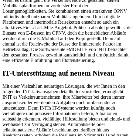
Wenn es darum geht, die Verkehrswende zu gestalten, stehen
Mobilitätsplattformen an vorderster Front der
Lösungsmöglichkeiten. Sie kombinieren einen attraktiven ÖPNV
mit individuell nutzbaren Mobilitätsangeboten. Durch digitale
Plattformen und intermodale Reiseketten entsteht so auch ein
attraktives First-/Last-Mile-Angebot. Politisch absolut gewollt ist der
Einsatz von E-Bussen im ÖPNV, doch die betrieblichen Abläufe
werden durch die E-Mobilität auf den Kopf gestellt. Denn auf
einmal ist die Reichweite der Busse der limitierende Faktor im
Betriebsalltag. Die Softwaresuite eMOBILE von INIT betrachtet
den gesamten Prozess gewohnt ganzheitlich und ermöglicht damit
eine effiziente Einführung und Flottensteuerung.
IT-Unterstützung auf neuem Niveau
Mit einer Vielzahl an neuartigen Lösungen, die wir Ihnen in den
folgenden INITiativausgaben detaillierter vorstellen, ermöglicht
INIT es Verkehrsunternehmen, ihre Mitarbeiter bei deren immer
anspruchsvoller werdenden Aufgaben noch umfassender zu
unterstützen. Denn INITs IT-Systeme werden künftig noch
vielfältigere und präzisere Informationen liefern, Situationen
selbsttätig erkennen, vielfältige Hilfestellung bieten und cloud- und
webbasiert zur Verfügung stehen. Automatisierte oder
teilautomatisierte Abläufe beschleunigen darüber hinaus
Reaktionszeiten, erhöhen die Resilienz im Störungsfall und tragen