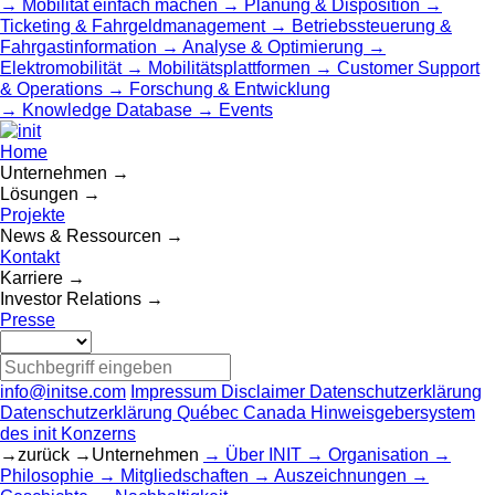
Mobilität einfach machen
Planung & Disposition
Ticketing & Fahrgeldmanagement
Betriebssteuerung &
Fahrgastinformation
Analyse & Optimierung
Elektromobilität
Mobilitätsplattformen
Customer Support
& Operations
Forschung & Entwicklung
Knowledge Database
Events
Home
Unternehmen
Lösungen
Projekte
News & Ressourcen
Kontakt
Karriere
Investor Relations
Presse
info@initse.com
Impressum
Disclaimer
Datenschutzerklärung
Datenschutzerklärung Québec Canada
Hinweisgebersystem
des init Konzerns
zurück
Unternehmen
Über INIT
Organisation
Philosophie
Mitgliedschaften
Auszeichnungen