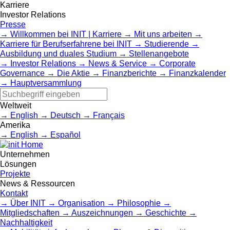
Karriere
Investor Relations
Presse
Willkommen bei INIT | Karriere
Mit uns arbeiten
Karriere für Berufserfahrene bei INIT
Studierende
Ausbildung und duales Studium
Stellenangebote
Investor Relations
News & Service
Corporate
Governance
Die Aktie
Finanzberichte
Finanzkalender
Hauptversammlung
Weltweit
English
Deutsch
Français
Amerika
English
Español
Home
Unternehmen
Lösungen
Projekte
News & Ressourcen
Kontakt
Über INIT
Organisation
Philosophie
Mitgliedschaften
Auszeichnungen
Geschichte
Nachhaltigkeit