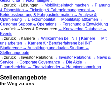
Geschichte
Nachhaltigkeit
zurück
Lösungen
Mobilität einfach machen
Planung
& Disposition
Ticketing & Fahrgeldmanagement
Betriebssteuerung & Fahrgastinformation
Analyse &
Optimierung
Elektromobilität
Mobilitätsplattformen
Customer Support & Operations
Forschung & Entwicklung
zurück
News & Ressourcen
Knowledge Database
Events
zurück
Karriere
Willkommen bei INIT | Karriere
Mit
uns arbeiten
Karriere für Berufserfahrene bei INIT
Studierende
Ausbildung und duales Studium
Stellenangebote
zurück
Investor Relations
Investor Relations
News &
Service
Corporate Governance
Die Aktie
Finanzberichte
Finanzkalender
Hauptversammlung
Stellenangebote
Ihr Weg zu uns