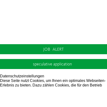
JOB
ALERT
speculative application
Datenschutzeinstellungen
Diese Seite nutzt Cookies, um Ihnen ein optimales Webseiten-
Erlebnis zu bieten. Dazu zählen Cookies, die für den Betrieb
der Seite unbedingt notwendig sind und Cookies, deren
Verwendung Sie zustimmen müssen. Sie erreichen dieses
Fenster später auch über einen Textlink in der
Datenschutzerklärung und können damit jederzeit Ihre Cookie-