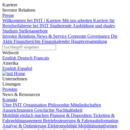
Karriere
Investor Relations
Presse
Willkommen bei INIT | Karriere
Mit uns arbeiten
Karriere für
Berufserfahrene bei INIT
Studierende
Ausbildung und duales
Studium
Stellenangebote
Investor Relations
News & Service
Corporate Governance
Die
Aktie
Finanzberichte
Finanzkalender
Hauptversammlung
Weltweit
English
Deutsch
Français
Amerika
English
Español
Home
Unternehmen
Lösungen
Projekte
News & Ressourcen
Kontakt
Über INIT
Organisation
Philosophie
Mitgliedschaften
Auszeichnungen
Geschichte
Nachhaltigkeit
Mobilität einfach machen
Planung & Disposition
Ticketing &
Fahrgeldmanagement
Betriebssteuerung & Fahrgastinformation
Analyse & Optimierung
Elektromobilität
Mobilitätsplattformen