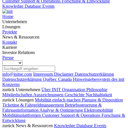
Customer Support & Operations
Forschung & Entwicklung
Knowledge Database
Events
Home
Unternehmen
Lösungen
Projekte
News & Ressourcen
Kontakt
Karriere
Investor Relations
Presse
info@initse.com
Impressum
Disclaimer
Datenschutzerklärung
Datenschutzerklärung Québec Canada
Hinweisgebersystem des init
Konzerns
zurück
Unternehmen
Über INIT
Organisation
Philosophie
Mitgliedschaften
Auszeichnungen
Geschichte
Nachhaltigkeit
zurück
Lösungen
Mobilität einfach machen
Planung & Disposition
Ticketing & Fahrgeldmanagement
Betriebssteuerung &
Fahrgastinformation
Analyse & Optimierung
Elektromobilität
Mobilitätsplattformen
Customer Support & Operations
Forschung &
Entwicklung
zurück
News & Ressourcen
Knowledge Database
Events