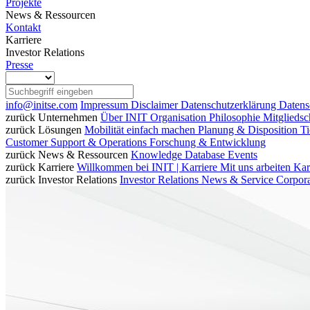
Projekte
News & Ressourcen
Kontakt
Karriere
Investor Relations
Presse
info@initse.com
Impressum
Disclaimer
Datenschutzerklärung
Datens
zurück
Unternehmen
Über INIT
Organisation
Philosophie
Mitgliedsc
zurück
Lösungen
Mobilität einfach machen
Planung & Disposition
T
Customer Support & Operations
Forschung & Entwicklung
zurück
News & Ressourcen
Knowledge Database
Events
zurück
Karriere
Willkommen bei INIT | Karriere
Mit uns arbeiten
Kar
zurück
Investor Relations
Investor Relations
News & Service
Corpor