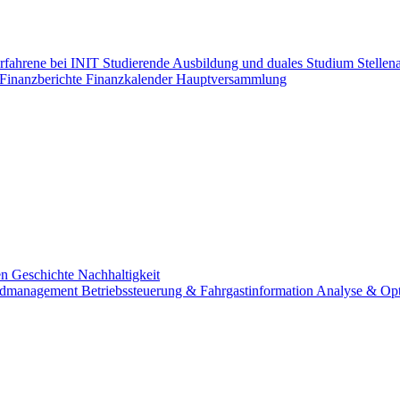
erfahrene bei INIT
Studierende
Ausbildung und duales Studium
Stellen
Finanzberichte
Finanzkalender
Hauptversammlung
en
Geschichte
Nachhaltigkeit
eldmanagement
Betriebssteuerung & Fahrgastinformation
Analyse & Op