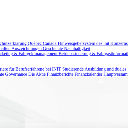
chutzerklärung Québec Canada
Hinweisgebersystem des init Konzerns
haften
Auszeichnungen
Geschichte
Nachhaltigkeit
icketing & Fahrgeldmanagement
Betriebssteuerung & Fahrgastinformat
riere für Berufserfahrene bei INIT
Studierende
Ausbildung und duales
ate Governance
Die Aktie
Finanzberichte
Finanzkalender
Hauptversam